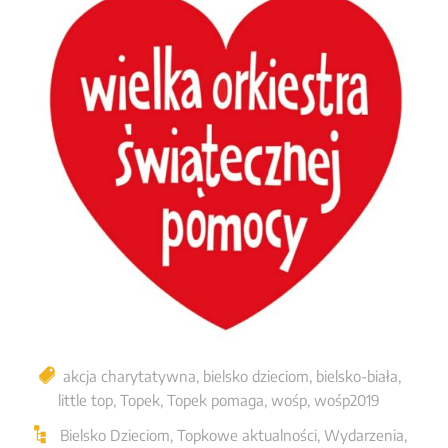
akcja charytatywna
,
bielsko dzieciom
,
bielsko-biała
,
little top
,
Topek
,
Topek pomaga
,
wośp
,
wośp2019
Bielsko Dzieciom
,
Topkowe aktualności
,
Wydarzenia
,