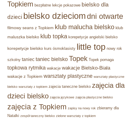
Topkiem
bielsko dla
bezpłatne lekcje pokazowe
bielsko dzieciom
dni otwarte
dzieci
klub malucha bielsko
filmowy seans z Topkiem
klub
klub topka
maluszka bielsko
korepetycje angielski bielsko
little top
korepetycje bielsko
kurs ósmoklasisty
nowy rok
Topek
taniec bielsko
taniec
szkolny
Topek pomaga
topkowa rytmika
wakacje Bielsko-Biała
wakacje
warsztaty plastyczne
wakacje z Topkiem
warsztaty plastyczne
zajęcia dla
zajecia taneczne bielsko
bielsko
warsztaty z topkiem
dzieci bielsko
zajęcia językowe
zajęcia plastyczne bielsko
zajęcia z Topkiem
zbieramy dla
zapisy na nowy rok
Natalki
zespół taneczny bielsko
zielone warsztaty z topkiem