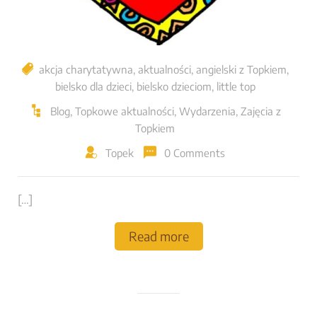
akcja charytatywna
,
aktualności
,
angielski z Topkiem
,
bielsko dla dzieci
,
bielsko dzieciom
,
little top
Blog
,
Topkowe aktualności
,
Wydarzenia
,
Zajęcia z
Topkiem
Topek
0 Comments
[…]
Read more