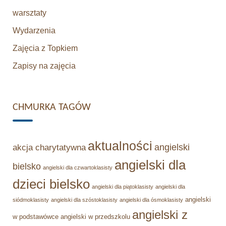
warsztaty
Wydarzenia
Zajęcia z Topkiem
Zapisy na zajęcia
CHMURKA TAGÓW
aktualności
angielski
akcja charytatywna
angielski dla
bielsko
angielski dla czwartoklasisty
dzieci bielsko
angielski dla piątoklasisty
angielski dla
angielski
siódmoklasisty
angielski dla szóstoklasisty
angielski dla ósmoklasisty
angielski z
w podstawówce
angielski w przedszkolu