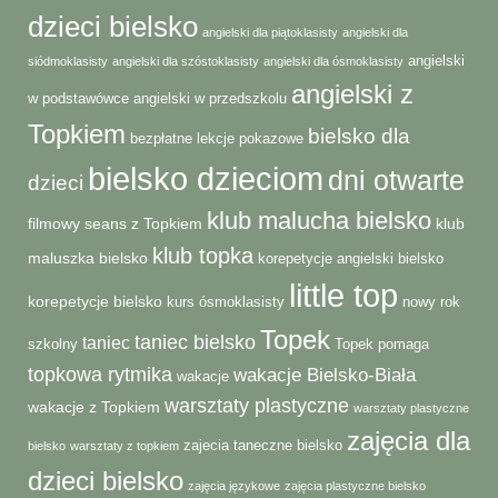
dzieci bielsko
angielski dla piątoklasisty
angielski dla
angielski
siódmoklasisty
angielski dla szóstoklasisty
angielski dla ósmoklasisty
angielski z
w podstawówce
angielski w przedszkolu
Topkiem
bielsko dla
bezpłatne lekcje pokazowe
bielsko dzieciom
dni otwarte
dzieci
klub malucha bielsko
filmowy seans z Topkiem
klub
klub topka
maluszka bielsko
korepetycje angielski bielsko
little top
korepetycje bielsko
kurs ósmoklasisty
nowy rok
Topek
taniec bielsko
taniec
szkolny
Topek pomaga
topkowa rytmika
wakacje Bielsko-Biała
wakacje
warsztaty plastyczne
wakacje z Topkiem
warsztaty plastyczne
zajęcia dla
zajecia taneczne bielsko
bielsko
warsztaty z topkiem
dzieci bielsko
zajęcia językowe
zajęcia plastyczne bielsko