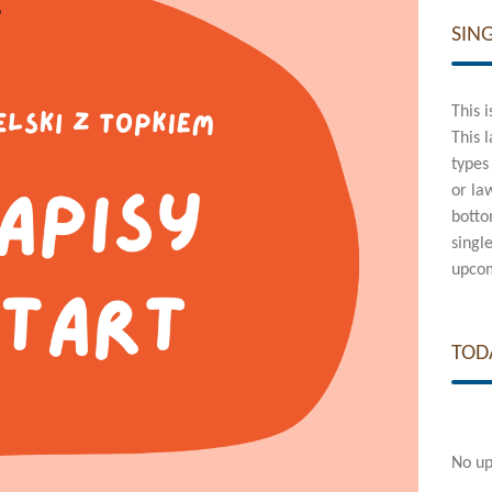
SIN
This 
This 
types
or la
botto
singl
upcom
TOD
No up