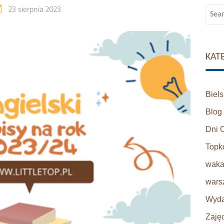
23 sierpnia 2023
Searc
for:
KAT
Biel
Blog
Dni 
Topk
waka
warsz
Wyda
Zaję