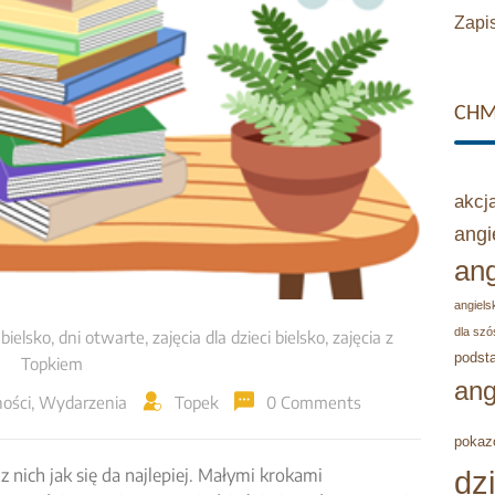
Zapis
CHM
akcj
angi
ang
angielsk
dla szó
 bielsko
,
dni otwarte
,
zajęcia dla dzieci bielsko
,
zajęcia z
podst
Topkiem
ang
ości
,
Wydarzenia
Topek
0 Comments
pokaz
z nich jak się da najlepiej. Małymi krokami
dz