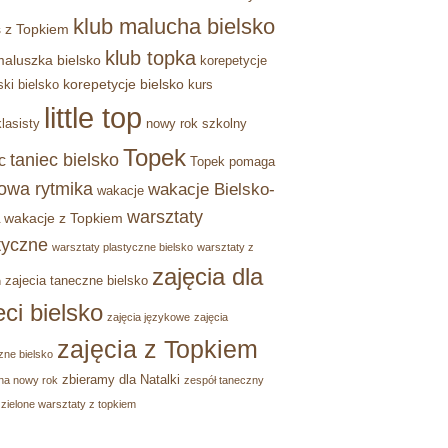
klub malucha bielsko
 z Topkiem
klub topka
maluszka bielsko
korepetycje
korepetycje bielsko
ski bielsko
kurs
little top
lasisty
nowy rok szkolny
Topek
taniec bielsko
c
Topek pomaga
owa rytmika
wakacje Bielsko-
wakacje
warsztaty
wakacje z Topkiem
tyczne
warsztaty plastyczne bielsko
warsztaty z
zajęcia dla
zajecia taneczne bielsko
m
eci bielsko
zajęcia językowe
zajęcia
zajęcia z Topkiem
zne bielsko
zbieramy dla Natalki
na nowy rok
zespół taneczny
zielone warsztaty z topkiem