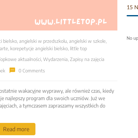
15 
No up
ci bielsko
,
angielski w przedszkolu
,
angielski w szkole
,
arte
,
korepetycje angielski bielsko
,
little top
Topkowe aktualności
,
Wydarzenia
,
Zapisy na zajęcia
pek
0 Comments
o ostatnie wakacyjne wyprawy, ale również czas, kiedy
e najlepszy program dla swoich uczniów. Już we
ajęciach, a tymczasem zapraszamy wszystkich do
Read more