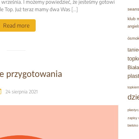
ę września. I możemy powiedzieć, że jesteśmy gotowi
tle Top. Już teraz mamy dwa Was
[…]
seans
klub 
Read more
angiel
ósmok
tanie
topk
Biała
e przygotowania
plas
topkie
24 sierpnia 2021
dzi
plastyc
zapisy 
bielsko