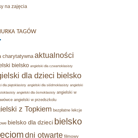
y na zajęcia
URKA TAGÓW
aktualności
a charytatywna
elski bielsko
angielski dla czwartoklasisty
ielski dla dzieci bielsko
i dla piątoklasisty
angielski dla siódmoklasisty
angielski
angielski w
stoklasisty
angielski dla ósmoklasisty
awówce
angielski w przedszkolu
ielski z Topkiem
bezpłatne lekcje
bielsko
bielsko dla dzieci
owe
ieciom
dni otwarte
filmowy