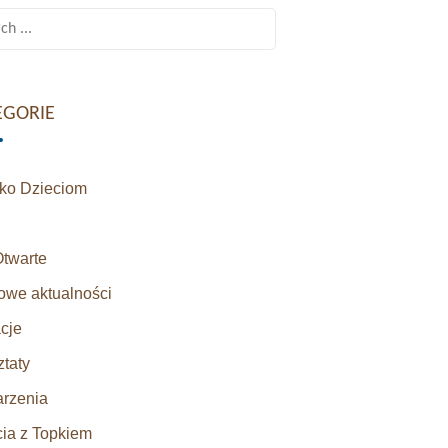
h
EGORIE
sko Dzieciom
Otwarte
owe aktualności
cje
taty
rzenia
cia z Topkiem