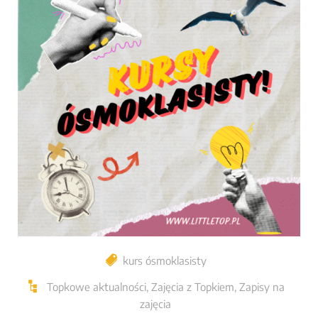
kurs ósmoklasisty
Topkowe aktualności
,
Zajęcia z Topkiem
,
Zapisy na
zajęcia