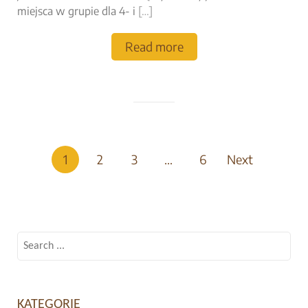
miejsca w grupie dla 4- i
[…]
Read more
Stronicowanie
1
2
3
…
6
Next
wpisów
Search
for:
KATEGORIE