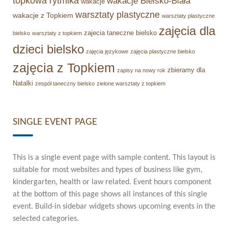
topkowa rytmika
wakacje Bielsko-Biała
wakacje
warsztaty plastyczne
wakacje z Topkiem
warsztaty plastyczne
zajęcia dla
zajecia taneczne bielsko
bielsko
warsztaty z topkiem
dzieci bielsko
zajęcia językowe
zajęcia plastyczne bielsko
zajęcia z Topkiem
zbieramy dla
zapisy na nowy rok
Natalki
zespół taneczny bielsko
zielone warsztaty z topkiem
SINGLE EVENT PAGE
This is a single event page with sample content. This layout is
suitable for most websites and types of business like gym,
kindergarten, health or law related. Event hours component
at the bottom of this page shows all instances of this single
event. Build-in sidebar widgets shows upcoming events in the
selected categories.