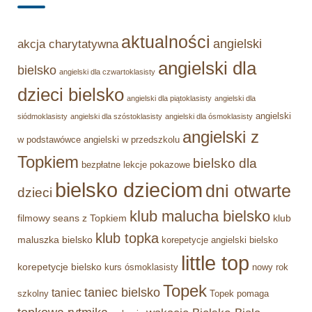
aktualności
angielski
akcja charytatywna
angielski dla
bielsko
angielski dla czwartoklasisty
dzieci bielsko
angielski dla piątoklasisty
angielski dla
angielski
siódmoklasisty
angielski dla szóstoklasisty
angielski dla ósmoklasisty
angielski z
w podstawówce
angielski w przedszkolu
Topkiem
bielsko dla
bezpłatne lekcje pokazowe
bielsko dzieciom
dni otwarte
dzieci
klub malucha bielsko
filmowy seans z Topkiem
klub
klub topka
maluszka bielsko
korepetycje angielski bielsko
little top
korepetycje bielsko
kurs ósmoklasisty
nowy rok
Topek
taniec bielsko
taniec
szkolny
Topek pomaga