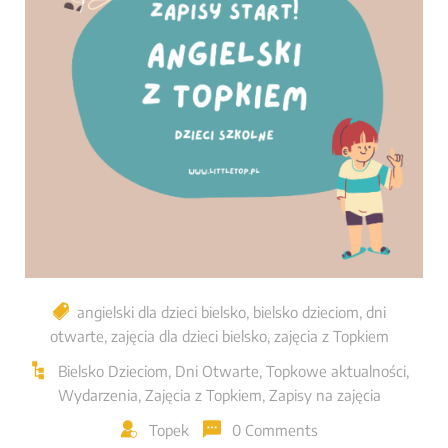
angielski dla dzieci bielsko
,
bielsko dzieciom
,
dni
otwarte
,
zajęcia dla dzieci bielsko
,
zajęcia z Topkiem
Bielsko Dzieciom
,
Dni Otwarte
,
Topkowe aktualności
,
Wydarzenia
,
Zajęcia z Topkiem
,
Zapisy na zajęcia
Topek
0 Comments