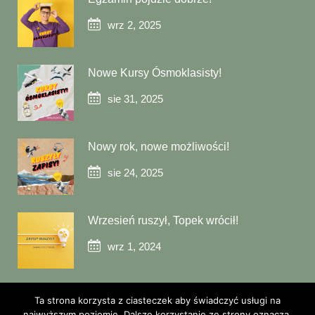
wrz 2, 2025
Nowe Kursy Ósmoklasisty!
sie 31, 2025
Nowy rok, nowe możliwości!
sie 24, 2025
Wrzesień ruszył, Topek wrócił!
wrz 1, 2024
Ta strona korzysta z ciasteczek aby świadczyć usługi na
najwyższym poziomie. Dalsze korzystanie ze strony oznacza,