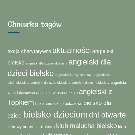
Chmurka tagów
aktualności
angielski
akcja charytatywna
angielski dla
bielsko
angielski dla czwartoklasisty
dzieci bielsko
angielski dla piątoklasisty
angielski dla
angielski
siódmoklasisty
angielski dla szóstoklasisty
angielski dla ósmoklasisty
angielski z
w podstawówce
angielski w przedszkolu
Topkiem
bielsko dla
bezpłatne lekcje pokazowe
bielsko dzieciom
dni otwarte
dzieci
klub malucha bielsko
filmowy seans z Topkiem
klub