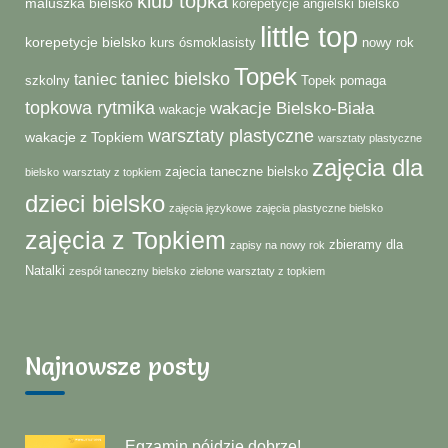
klub topka
maluszka bielsko
korepetycje angielski bielsko
little top
korepetycje bielsko
kurs ósmoklasisty
nowy rok
Topek
taniec bielsko
taniec
szkolny
Topek pomaga
topkowa rytmika
wakacje Bielsko-Biała
wakacje
warsztaty plastyczne
wakacje z Topkiem
warsztaty plastyczne
zajęcia dla
zajecia taneczne bielsko
bielsko
warsztaty z topkiem
dzieci bielsko
zajęcia językowe
zajęcia plastyczne bielsko
zajęcia z Topkiem
zbieramy dla
zapisy na nowy rok
Natalki
zespół taneczny bielsko
zielone warsztaty z topkiem
Najnowsze posty
Egzamin pójdzie dobrze!