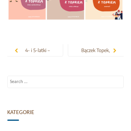
Post
navigation
4- i 5-latki –
Bączek Topek,
to będzie
angielski i
przygoda!
wielka
przygoda
Search
for:
KATEGORIE