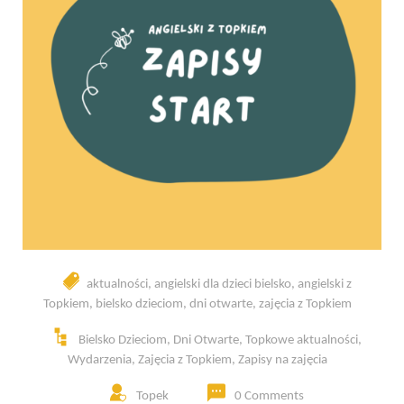
aktualności
,
angielski dla dzieci bielsko
,
angielski z
Topkiem
,
bielsko dzieciom
,
dni otwarte
,
zajęcia z Topkiem
Bielsko Dzieciom
,
Dni Otwarte
,
Topkowe aktualności
,
Wydarzenia
,
Zajęcia z Topkiem
,
Zapisy na zajęcia
Topek
0 Comments