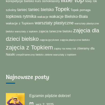
korepetycje bielsko
kurs ósmoklasisty
nowy rok
Topek
taniec bielsko
taniec
szkolny
Topek pomaga
topkowa rytmika
wakacje Bielsko-Biała
wakacje
warsztaty plastyczne
wakacje z Topkiem
warsztaty plastyczne
zajęcia dla
zajecia taneczne bielsko
bielsko
warsztaty z topkiem
dzieci bielsko
zajęcia językowe
zajęcia plastyczne bielsko
zajęcia z Topkiem
zbieramy dla
zapisy na nowy rok
Natalki
zespół taneczny bielsko
zielone warsztaty z topkiem
Najnowsze posty
Egzamin pójdzie dobrze!
wrz 2, 2025