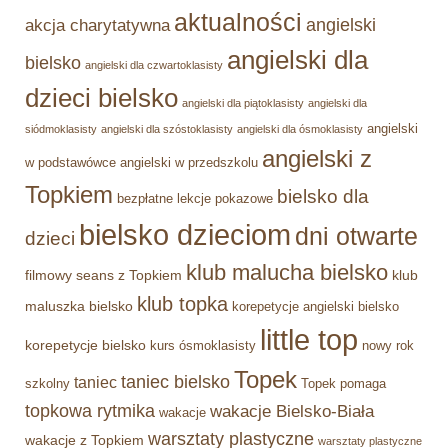
aktualności
angielski
akcja charytatywna
angielski dla
bielsko
angielski dla czwartoklasisty
dzieci bielsko
angielski dla piątoklasisty
angielski dla
angielski
siódmoklasisty
angielski dla szóstoklasisty
angielski dla ósmoklasisty
angielski z
w podstawówce
angielski w przedszkolu
Topkiem
bielsko dla
bezpłatne lekcje pokazowe
bielsko dzieciom
dni otwarte
dzieci
klub malucha bielsko
filmowy seans z Topkiem
klub
klub topka
maluszka bielsko
korepetycje angielski bielsko
little top
korepetycje bielsko
kurs ósmoklasisty
nowy rok
Topek
taniec bielsko
taniec
szkolny
Topek pomaga
topkowa rytmika
wakacje Bielsko-Biała
wakacje
warsztaty plastyczne
wakacje z Topkiem
warsztaty plastyczne