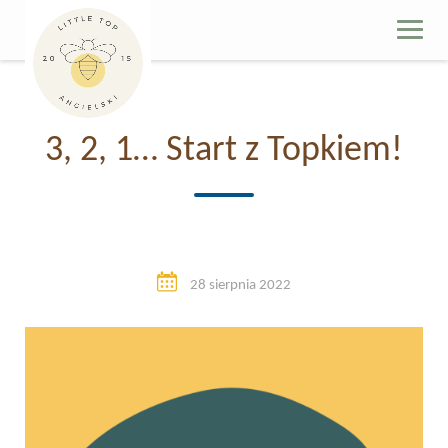
Skip
to
content
3, 2, 1… Start z Topkiem!
28 sierpnia 2022