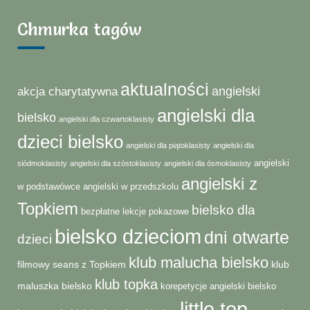
Chmurka tagów
aktualności
angielski
akcja charytatywna
angielski dla
bielsko
angielski dla czwartoklasisty
dzieci bielsko
angielski dla piątoklasisty
angielski dla
angielski
siódmoklasisty
angielski dla szóstoklasisty
angielski dla ósmoklasisty
angielski z
w podstawówce
angielski w przedszkolu
Topkiem
bielsko dla
bezpłatne lekcje pokazowe
bielsko dzieciom
dni otwarte
dzieci
klub malucha bielsko
filmowy seans z Topkiem
klub
klub topka
maluszka bielsko
korepetycje angielski bielsko
little top