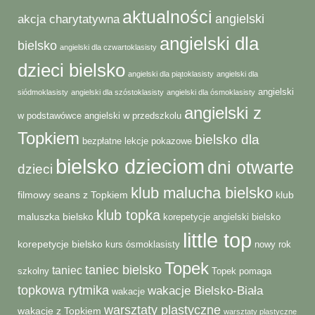
aktualności
angielski
akcja charytatywna
angielski dla
bielsko
angielski dla czwartoklasisty
dzieci bielsko
angielski dla piątoklasisty
angielski dla
angielski
siódmoklasisty
angielski dla szóstoklasisty
angielski dla ósmoklasisty
angielski z
w podstawówce
angielski w przedszkolu
Topkiem
bielsko dla
bezpłatne lekcje pokazowe
bielsko dzieciom
dni otwarte
dzieci
klub malucha bielsko
filmowy seans z Topkiem
klub
klub topka
maluszka bielsko
korepetycje angielski bielsko
little top
korepetycje bielsko
kurs ósmoklasisty
nowy rok
Topek
taniec bielsko
taniec
szkolny
Topek pomaga
topkowa rytmika
wakacje Bielsko-Biała
wakacje
warsztaty plastyczne
wakacje z Topkiem
warsztaty plastyczne