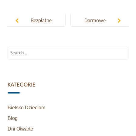
Post
navigation
Bezpłatne
Darmowe
lekcje
zajęcia w
pokazowe
Klubie Topka
Search
for:
KATEGORIE
Bielsko Dzieciom
Blog
Dni Otwarte