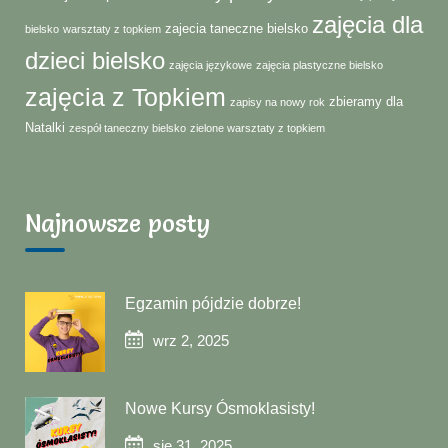
zajęcia dla
zajecia taneczne bielsko
bielsko
warsztaty z topkiem
dzieci bielsko
zajęcia językowe
zajęcia plastyczne bielsko
zajęcia z Topkiem
zbieramy dla
zapisy na nowy rok
Natalki
zespół taneczny bielsko
zielone warsztaty z topkiem
Najnowsze posty
Egzamin pójdzie dobrze!
wrz 2, 2025
Nowe Kursy Ósmoklasisty!
sie 31, 2025