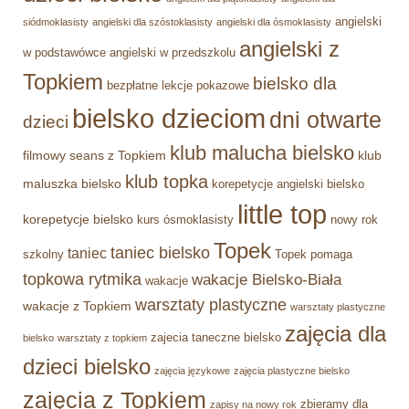
angielski
siódmoklasisty
angielski dla szóstoklasisty
angielski dla ósmoklasisty
angielski z
w podstawówce
angielski w przedszkolu
Topkiem
bielsko dla
bezpłatne lekcje pokazowe
bielsko dzieciom
dni otwarte
dzieci
klub malucha bielsko
filmowy seans z Topkiem
klub
klub topka
maluszka bielsko
korepetycje angielski bielsko
little top
korepetycje bielsko
kurs ósmoklasisty
nowy rok
Topek
taniec bielsko
taniec
szkolny
Topek pomaga
topkowa rytmika
wakacje Bielsko-Biała
wakacje
warsztaty plastyczne
wakacje z Topkiem
warsztaty plastyczne
zajęcia dla
zajecia taneczne bielsko
bielsko
warsztaty z topkiem
dzieci bielsko
zajęcia językowe
zajęcia plastyczne bielsko
zajęcia z Topkiem
zbieramy dla
zapisy na nowy rok