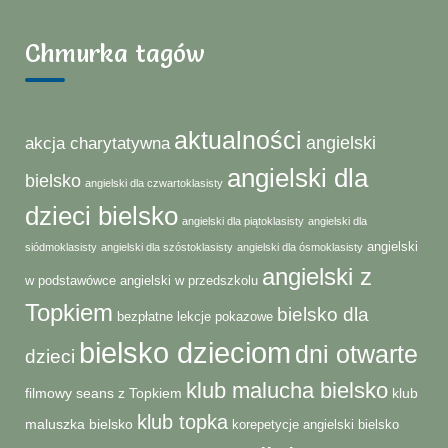
Chmurka tagów
aktualności
angielski
akcja charytatywna
angielski dla
bielsko
angielski dla czwartoklasisty
dzieci bielsko
angielski dla piątoklasisty
angielski dla
angielski
siódmoklasisty
angielski dla szóstoklasisty
angielski dla ósmoklasisty
angielski z
w podstawówce
angielski w przedszkolu
Topkiem
bielsko dla
bezpłatne lekcje pokazowe
bielsko dzieciom
dni otwarte
dzieci
klub malucha bielsko
filmowy seans z Topkiem
klub
klub topka
maluszka bielsko
korepetycje angielski bielsko