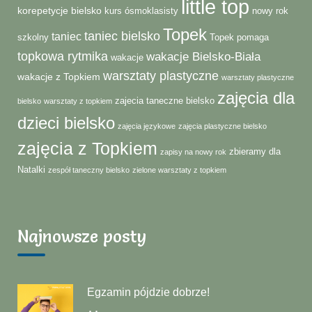
little top
korepetycje bielsko
kurs ósmoklasisty
nowy rok
Topek
taniec bielsko
taniec
szkolny
Topek pomaga
topkowa rytmika
wakacje Bielsko-Biała
wakacje
warsztaty plastyczne
wakacje z Topkiem
warsztaty plastyczne
zajęcia dla
zajecia taneczne bielsko
bielsko
warsztaty z topkiem
dzieci bielsko
zajęcia językowe
zajęcia plastyczne bielsko
zajęcia z Topkiem
zbieramy dla
zapisy na nowy rok
Natalki
zespół taneczny bielsko
zielone warsztaty z topkiem
Najnowsze posty
Egzamin pójdzie dobrze!