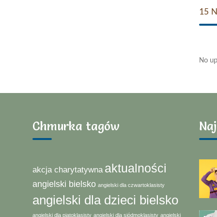
15 
No up
Chmurka tagów
Naj
aktualności
akcja charytatywna
angielski bielsko
angielski dla czwartoklasisty
angielski dla dzieci bielsko
angielski dla piątoklasisty
angielski dla siódmoklasisty
angielski