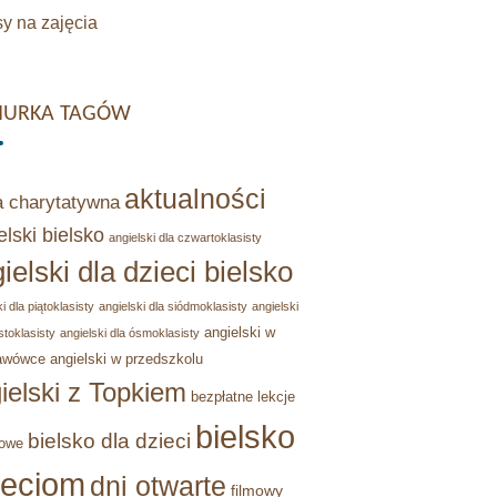
y na zajęcia
URKA TAGÓW
aktualności
a charytatywna
elski bielsko
angielski dla czwartoklasisty
ielski dla dzieci bielsko
i dla piątoklasisty
angielski dla siódmoklasisty
angielski
angielski w
stoklasisty
angielski dla ósmoklasisty
awówce
angielski w przedszkolu
ielski z Topkiem
bezpłatne lekcje
bielsko
bielsko dla dzieci
owe
ieciom
dni otwarte
filmowy