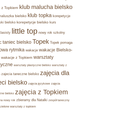
klub malucha bielsko
 z Topkiem
klub topka
maluszka bielsko
korepetycje
korepetycje bielsko
ski bielsko
kurs
little top
lasisty
nowy rok szkolny
Topek
taniec bielsko
c
Topek pomaga
owa rytmika
wakacje Bielsko-
wakacje
warsztaty
wakacje z Topkiem
tyczne
warsztaty plastyczne bielsko
warsztaty z
zajęcia dla
zajecia taneczne bielsko
m
eci bielsko
zajęcia językowe
zajęcia
zajęcia z Topkiem
zne bielsko
zbieramy dla Natalki
na nowy rok
zespół taneczny
zielone warsztaty z topkiem