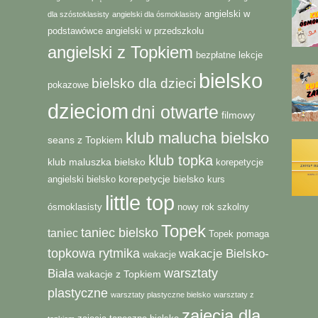
angielski w
dla szóstoklasisty
angielski dla ósmoklasisty
podstawówce
angielski w przedszkolu
angielski z Topkiem
bezpłatne lekcje
bielsko
bielsko dla dzieci
pokazowe
dzieciom
dni otwarte
filmowy
klub malucha bielsko
seans z Topkiem
klub topka
klub maluszka bielsko
korepetycje
korepetycje bielsko
angielski bielsko
kurs
little top
ósmoklasisty
nowy rok szkolny
Topek
taniec bielsko
taniec
Topek pomaga
topkowa rytmika
wakacje Bielsko-
wakacje
warsztaty
Biała
wakacje z Topkiem
plastyczne
warsztaty plastyczne bielsko
warsztaty z
zajęcia dla