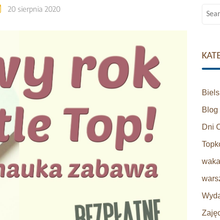
20 sierpnia 2020
Searc
for:
KAT
Biel
Blog
Dni 
Topk
waka
warsz
Wyda
Zaję