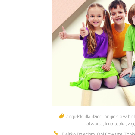
angielski dla dzieci
,
angielski w bie
otwarte
,
klub topka
,
zaj
Bielsko Dzieciom
,
Dni Otwarte
,
Topk