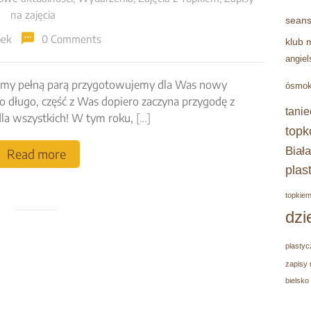
na zajęcia
seans
pek
0 Comments
klub 
angiel
ż, a my pełną parą przygotowujemy dla Was nowy
ósmok
o długo, część z Was dopiero zaczyna przygodę z
tanie
la wszystkich! W tym roku,
[…]
topk
Biała
Read more
plas
topkie
dzi
plastyc
zapisy 
bielsko