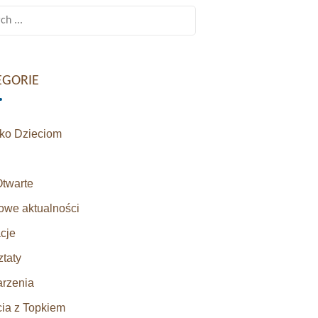
h
EGORIE
sko Dzieciom
Otwarte
owe aktualności
cje
taty
rzenia
cia z Topkiem