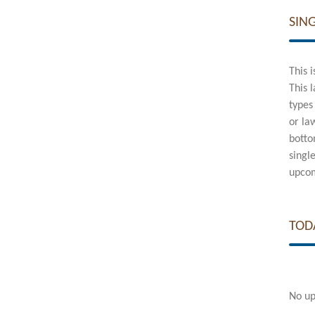
SIN
This 
This 
types
or la
botto
singl
upcom
TOD
No up