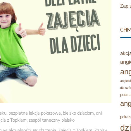
Zapis
CHM
akcj
angi
ang
angielsk
dla szó
podst
ang
lsku
,
bezpłatne lekcje pokazowe
,
bielsko dzieciom
,
dni
pokaz
ęcia z Topkiem
,
zespół taneczny bielsko
dz
owe aktualności
,
Wydarzenia
,
Zajęcia z Topkiem
,
Zapisy