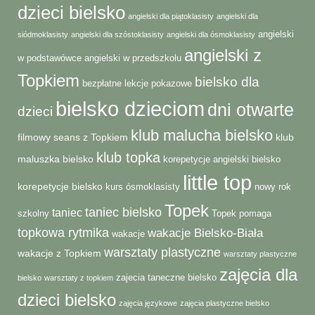
dzieci bielsko
angielski dla piątoklasisty
angielski dla
angielski
siódmoklasisty
angielski dla szóstoklasisty
angielski dla ósmoklasisty
angielski z
w podstawówce
angielski w przedszkolu
Topkiem
bielsko dla
bezpłatne lekcje pokazowe
bielsko dzieciom
dni otwarte
dzieci
klub malucha bielsko
filmowy seans z Topkiem
klub
klub topka
maluszka bielsko
korepetycje angielski bielsko
little top
korepetycje bielsko
kurs ósmoklasisty
nowy rok
Topek
taniec bielsko
taniec
szkolny
Topek pomaga
topkowa rytmika
wakacje Bielsko-Biała
wakacje
warsztaty plastyczne
wakacje z Topkiem
warsztaty plastyczne
zajęcia dla
zajecia taneczne bielsko
bielsko
warsztaty z topkiem
dzieci bielsko
zajęcia językowe
zajęcia plastyczne bielsko