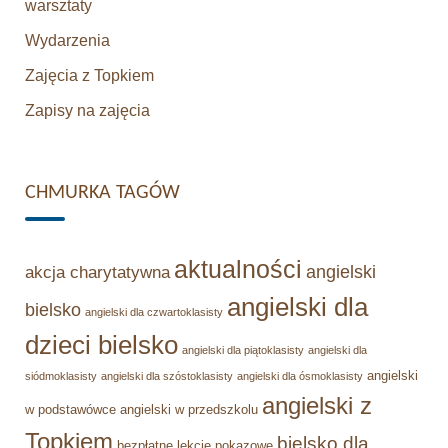
warsztaty
Wydarzenia
Zajęcia z Topkiem
Zapisy na zajęcia
CHMURKA TAGÓW
aktualności
angielski
akcja charytatywna
angielski dla
bielsko
angielski dla czwartoklasisty
dzieci bielsko
angielski dla piątoklasisty
angielski dla
angielski
siódmoklasisty
angielski dla szóstoklasisty
angielski dla ósmoklasisty
angielski z
w podstawówce
angielski w przedszkolu
Topkiem
bielsko dla
bezpłatne lekcje pokazowe