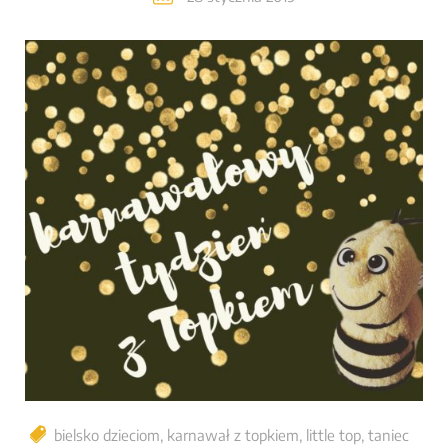
bielsko dzieciom
,
karnawał z topkiem
,
little top
,
taniec