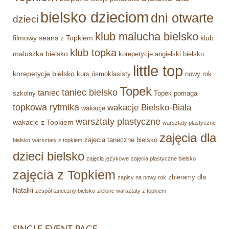
bielsko dzieciom
dni otwarte
dzieci
klub malucha bielsko
filmowy seans z Topkiem
klub
klub topka
maluszka bielsko
korepetycje angielski bielsko
little top
korepetycje bielsko
kurs ósmoklasisty
nowy rok
Topek
taniec bielsko
taniec
szkolny
Topek pomaga
topkowa rytmika
wakacje Bielsko-Biała
wakacje
warsztaty plastyczne
wakacje z Topkiem
warsztaty plastyczne
zajęcia dla
zajecia taneczne bielsko
bielsko
warsztaty z topkiem
dzieci bielsko
zajęcia językowe
zajęcia plastyczne bielsko
zajęcia z Topkiem
zbieramy dla
zapisy na nowy rok
Natalki
zespół taneczny bielsko
zielone warsztaty z topkiem