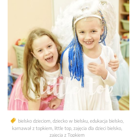
bielsko dzieciom
,
dziecko w bielsku
,
edukacja bielsko
,
karnawał z topkiem
,
little top
,
zajęcia dla dzieci bielsko
,
zajęcia z Topkiem