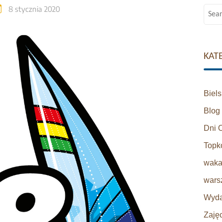
8 stycznia 2020
Searc
for:
KAT
Biel
Blog
Dni 
Topk
waka
warsz
Wyda
Zaję