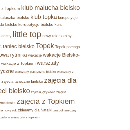
klub malucha bielsko
 z Topkiem
klub topka
maluszka bielsko
korepetycje
korepetycje bielsko
ski bielsko
kurs
little top
lasisty
nowy rok szkolny
Topek
taniec bielsko
c
Topek pomaga
owa rytmika
wakacje Bielsko-
wakacje
warsztaty
wakacje z Topkiem
tyczne
warsztaty plastyczne bielsko
warsztaty z
zajęcia dla
zajecia taneczne bielsko
m
eci bielsko
zajęcia językowe
zajęcia
zajęcia z Topkiem
zne bielsko
zbieramy dla Natalki
na nowy rok
zespół taneczny
zielone warsztaty z topkiem