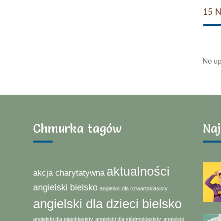
15 
No up
Chmurka tagów
Naj
aktualności
akcja charytatywna
angielski bielsko
angielski dla czwartoklasisty
angielski dla dzieci bielsko
angielski dla piątoklasisty
angielski dla siódmoklasisty
angielski