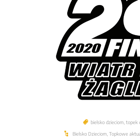
bielsko dzieciom
,
topek 
Bielsko Dzieciom
,
Topkowe aktua