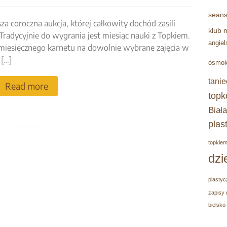
seans
za coroczna aukcja, której całkowity dochód zasili
klub 
radycyjnie do wygrania jest miesiąc nauki z Topkiem.
angiel
 miesięcznego karnetu na dowolnie wybrane zajęcia w
.
[…]
ósmok
tanie
Read more
topk
Biała
plas
topkie
dzi
plastyc
zapisy 
bielsko