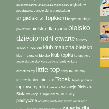
angielski w
dla szóstoklasisty
angielski dla ósmoklasisty
podstawówce
angielski w przedszkolu
angielski z Topkiem
bezpłatne lekcje
bielsko
bielsko dla dzieci
pokazowe
dzieciom
dni otwarte
filmowy
klub malucha bielsko
seans z Topkiem
klub topka
klub maluszka bielsko
korepetycje
korepetycje bielsko
angielski bielsko
kurs
little top
ósmoklasisty
nowy rok szkolny
Topek
taniec bielsko
taniec
Topek pomaga
topkowa rytmika
wakacje Bielsko-
wakacje
warsztaty
Biała
wakacje z Topkiem
plastyczne
warsztaty plastyczne bielsko
warsztaty z
zajęcia dla