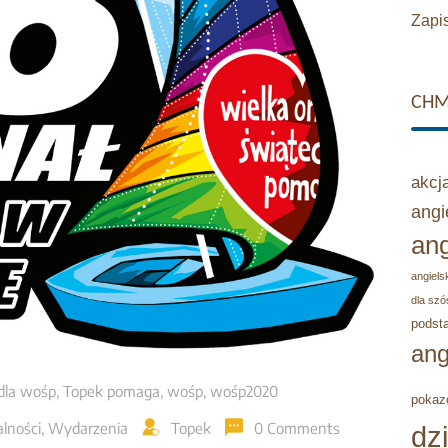
Zapis
CHM
akcj
angi
ang
angielsk
dla szó
podst
ang
dla wośp
,
Topek pomaga
,
wośp
,
wośp2020
pokaz
lności
,
Wydarzenia
Topek
0 Comments
dz