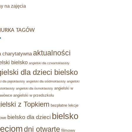
y na zajęcia
URKA TAGÓW
aktualności
a charytatywna
elski bielsko
angielski dla czwartoklasisty
ielski dla dzieci bielsko
i dla piątoklasisty
angielski dla siódmoklasisty
angielski
angielski w
stoklasisty
angielski dla ósmoklasisty
awówce
angielski w przedszkolu
ielski z Topkiem
bezpłatne lekcje
bielsko
bielsko dla dzieci
owe
ieciom
dni otwarte
filmowy