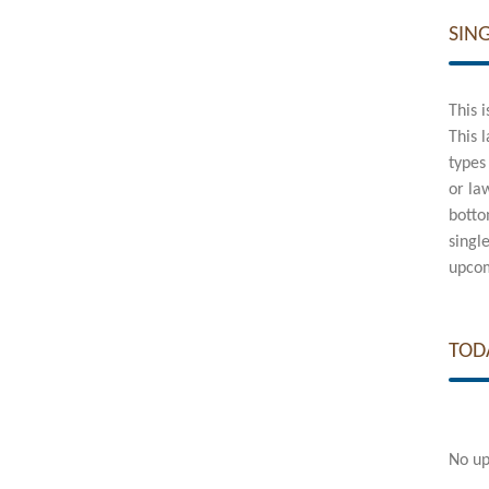
SIN
This 
This 
types
or la
botto
singl
upcom
TOD
No up