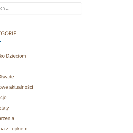
h
EGORIE
sko Dzieciom
Otwarte
owe aktualności
cje
taty
rzenia
cia z Topkiem