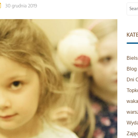
30 grudnia 2019
Searc
for:
KAT
Biel
Blog
Dni 
Topk
waka
warsz
Wyda
Zaję