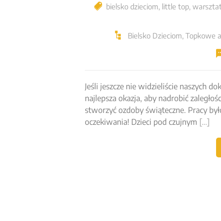
bielsko dzieciom
,
little top
,
warszta
Bielsko Dzieciom
,
Topkowe a
Jeśli jeszcze nie widzieliście naszych
najlepsza okazja, aby nadrobić zaległoś
stworzyć ozdoby świąteczne. Pracy było
oczekiwania! Dzieci pod czujnym
[…]