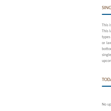
SIN
This 
This 
types
or la
botto
singl
upcom
TOD
No up