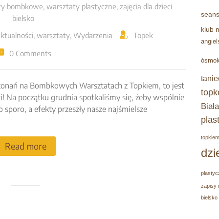
ty bombkowe
,
warsztaty plastyczne
,
zajęcia dla dzieci
seans
bielsko
klub 
ktualności
,
warsztaty
,
Wydarzenia
Topek
angiel
0 Comments
ósmok
tanie
 dokonań na Bombkowych Warsztatach z Topkiem, to jest
topk
ci! Na początku grudnia spotkaliśmy się, żeby wspólnie
Biała
 sporo, a efekty przeszły nasze najśmielsze
plas
topkie
Read more
dzi
plastyc
zapisy 
bielsko