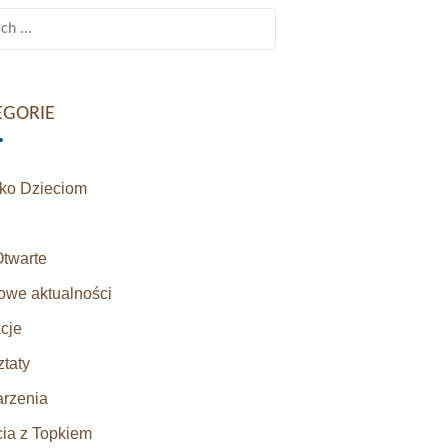
h
EGORIE
sko Dzieciom
Otwarte
owe aktualności
cje
taty
rzenia
cia z Topkiem