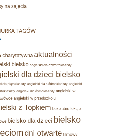
y na zajęcia
URKA TAGÓW
aktualności
a charytatywna
elski bielsko
angielski dla czwartoklasisty
ielski dla dzieci bielsko
i dla piątoklasisty
angielski dla siódmoklasisty
angielski
angielski w
stoklasisty
angielski dla ósmoklasisty
awówce
angielski w przedszkolu
ielski z Topkiem
bezpłatne lekcje
bielsko
bielsko dla dzieci
owe
ieciom
dni otwarte
filmowy