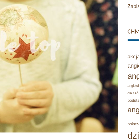
Zapis
CHM
akcj
angi
ang
angielsk
dla szó
podst
ang
pokaz
dz