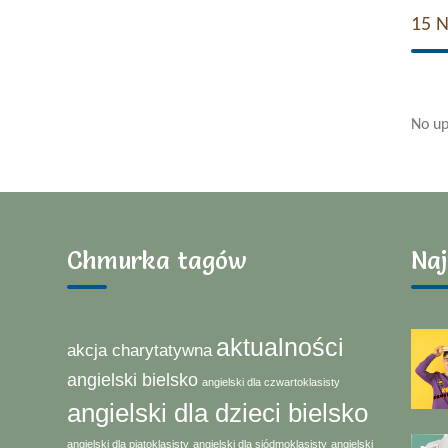
15 
No up
Chmurka tagów
Naj
aktualności
akcja charytatywna
angielski bielsko
angielski dla czwartoklasisty
angielski dla dzieci bielsko
angielski dla piątoklasisty
angielski dla siódmoklasisty
angielski