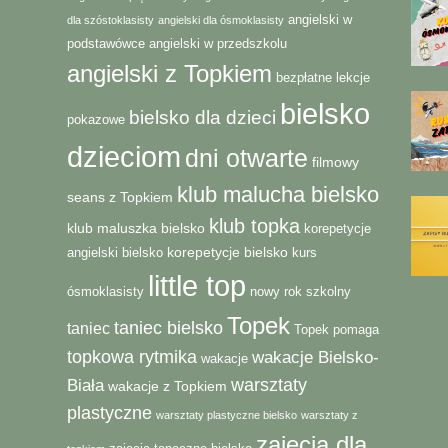
angielski w
dla szóstoklasisty
angielski dla ósmoklasisty
podstawówce
angielski w przedszkolu
angielski z Topkiem
bezpłatne lekcje
bielsko
bielsko dla dzieci
pokazowe
dzieciom
dni otwarte
filmowy
klub malucha bielsko
seans z Topkiem
klub topka
klub maluszka bielsko
korepetycje
korepetycje bielsko
angielski bielsko
kurs
little top
ósmoklasisty
nowy rok szkolny
Topek
taniec bielsko
taniec
Topek pomaga
topkowa rytmika
wakacje Bielsko-
wakacje
warsztaty
Biała
wakacje z Topkiem
plastyczne
warsztaty plastyczne bielsko
warsztaty z
zajęcia dla