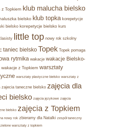
klub malucha bielsko
 z Topkiem
klub topka
maluszka bielsko
korepetycje
korepetycje bielsko
ski bielsko
kurs
little top
lasisty
nowy rok szkolny
Topek
taniec bielsko
c
Topek pomaga
owa rytmika
wakacje Bielsko-
wakacje
warsztaty
wakacje z Topkiem
tyczne
warsztaty plastyczne bielsko
warsztaty z
zajęcia dla
zajecia taneczne bielsko
m
eci bielsko
zajęcia językowe
zajęcia
zajęcia z Topkiem
zne bielsko
zbieramy dla Natalki
na nowy rok
zespół taneczny
zielone warsztaty z topkiem