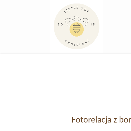
Skip
to
content
Fotorelacja z b