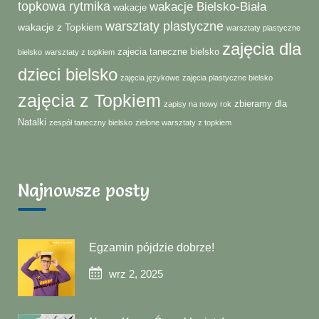
topkowa rytmika
wakacje Bielsko-Biała
wakacje
warsztaty plastyczne
wakacje z Topkiem
warsztaty plastyczne
zajęcia dla
zajecia taneczne bielsko
bielsko
warsztaty z topkiem
dzieci bielsko
zajęcia językowe
zajęcia plastyczne bielsko
zajęcia z Topkiem
zbieramy dla
zapisy na nowy rok
Natalki
zespół taneczny bielsko
zielone warsztaty z topkiem
Najnowsze posty
Egzamin pójdzie dobrze!
wrz 2, 2025