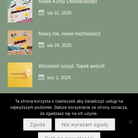
Nowe Kursy Ósmoklasisty!
sie 31, 2025
Nowy rok, nowe możliwości!
sie 24, 2025
Wrzesień ruszył, Topek wrócił!
wrz 1, 2024
Ta strona korzysta z ciasteczek aby świadczyć usługi na
najwyższym poziomie. Dalsze korzystanie ze strony oznacza,
że zgadzasz się na ich użycie.
© 2025 Little Top
Zgoda
Nie wyrażam zgody