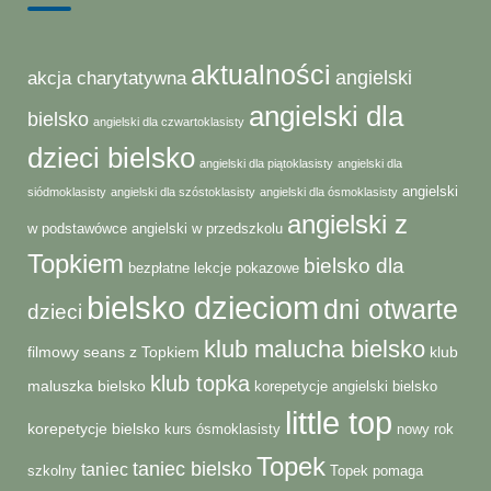
aktualności
angielski
akcja charytatywna
angielski dla
bielsko
angielski dla czwartoklasisty
dzieci bielsko
angielski dla piątoklasisty
angielski dla
angielski
siódmoklasisty
angielski dla szóstoklasisty
angielski dla ósmoklasisty
angielski z
w podstawówce
angielski w przedszkolu
Topkiem
bielsko dla
bezpłatne lekcje pokazowe
bielsko dzieciom
dni otwarte
dzieci
klub malucha bielsko
filmowy seans z Topkiem
klub
klub topka
maluszka bielsko
korepetycje angielski bielsko
little top
korepetycje bielsko
kurs ósmoklasisty
nowy rok
Topek
taniec bielsko
taniec
szkolny
Topek pomaga