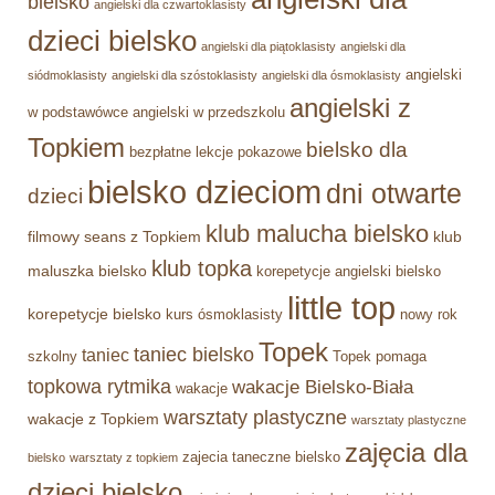
bielsko
angielski dla czwartoklasisty
dzieci bielsko
angielski dla piątoklasisty
angielski dla
angielski
siódmoklasisty
angielski dla szóstoklasisty
angielski dla ósmoklasisty
angielski z
w podstawówce
angielski w przedszkolu
Topkiem
bielsko dla
bezpłatne lekcje pokazowe
bielsko dzieciom
dni otwarte
dzieci
klub malucha bielsko
filmowy seans z Topkiem
klub
klub topka
maluszka bielsko
korepetycje angielski bielsko
little top
korepetycje bielsko
kurs ósmoklasisty
nowy rok
Topek
taniec bielsko
taniec
szkolny
Topek pomaga
topkowa rytmika
wakacje Bielsko-Biała
wakacje
warsztaty plastyczne
wakacje z Topkiem
warsztaty plastyczne
zajęcia dla
zajecia taneczne bielsko
bielsko
warsztaty z topkiem
dzieci bielsko