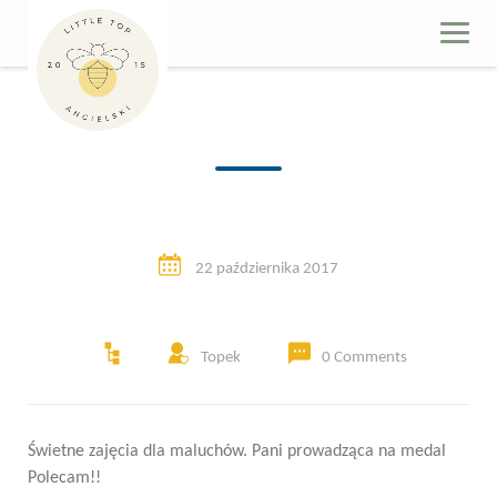
Skip
to
content
22 października 2017
Topek
0 Comments
Świetne zajęcia dla maluchów. Pani prowadząca na medal
Polecam!!