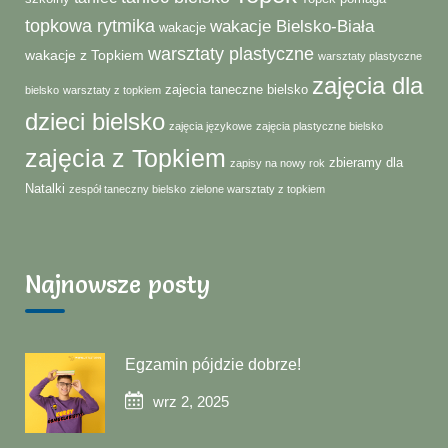
topkowa rytmika
wakacje Bielsko-Biała
wakacje
warsztaty plastyczne
wakacje z Topkiem
warsztaty plastyczne
zajęcia dla
zajecia taneczne bielsko
bielsko
warsztaty z topkiem
dzieci bielsko
zajęcia językowe
zajęcia plastyczne bielsko
zajęcia z Topkiem
zbieramy dla
zapisy na nowy rok
Natalki
zespół taneczny bielsko
zielone warsztaty z topkiem
Najnowsze posty
Egzamin pójdzie dobrze!
wrz 2, 2025