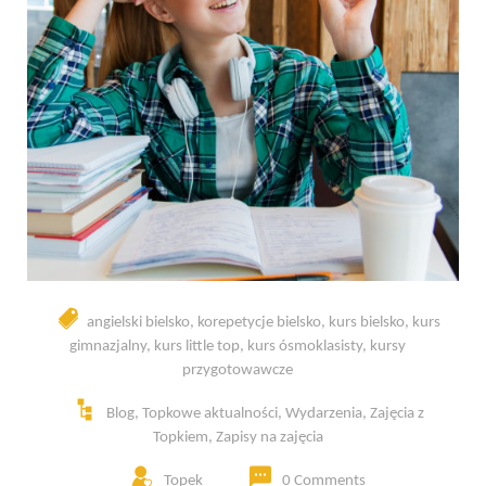
angielski bielsko
,
korepetycje bielsko
,
kurs bielsko
,
kurs
gimnazjalny
,
kurs little top
,
kurs ósmoklasisty
,
kursy
przygotowawcze
Blog
,
Topkowe aktualności
,
Wydarzenia
,
Zajęcia z
Topkiem
,
Zapisy na zajęcia
Topek
0 Comments