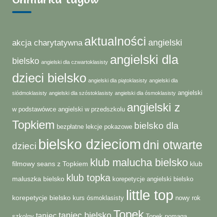
aktualności
angielski
akcja charytatywna
angielski dla
bielsko
angielski dla czwartoklasisty
dzieci bielsko
angielski dla piątoklasisty
angielski dla
angielski
siódmoklasisty
angielski dla szóstoklasisty
angielski dla ósmoklasisty
angielski z
w podstawówce
angielski w przedszkolu
Topkiem
bielsko dla
bezpłatne lekcje pokazowe
bielsko dzieciom
dni otwarte
dzieci
klub malucha bielsko
filmowy seans z Topkiem
klub
klub topka
maluszka bielsko
korepetycje angielski bielsko
little top
korepetycje bielsko
kurs ósmoklasisty
nowy rok
Topek
taniec bielsko
taniec
szkolny
Topek pomaga