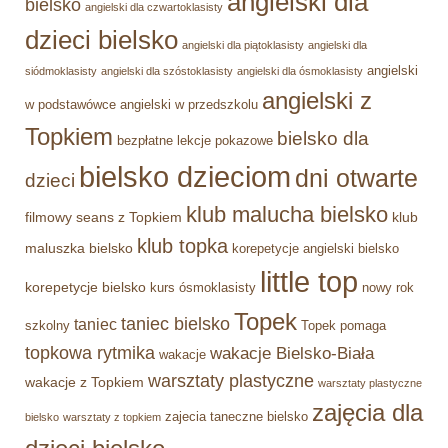
angielski dla
bielsko
angielski dla czwartoklasisty
dzieci bielsko
angielski dla piątoklasisty
angielski dla
angielski
siódmoklasisty
angielski dla szóstoklasisty
angielski dla ósmoklasisty
angielski z
w podstawówce
angielski w przedszkolu
Topkiem
bielsko dla
bezpłatne lekcje pokazowe
bielsko dzieciom
dni otwarte
dzieci
klub malucha bielsko
filmowy seans z Topkiem
klub
klub topka
maluszka bielsko
korepetycje angielski bielsko
little top
korepetycje bielsko
kurs ósmoklasisty
nowy rok
Topek
taniec bielsko
taniec
szkolny
Topek pomaga
topkowa rytmika
wakacje Bielsko-Biała
wakacje
warsztaty plastyczne
wakacje z Topkiem
warsztaty plastyczne
zajęcia dla
zajecia taneczne bielsko
bielsko
warsztaty z topkiem