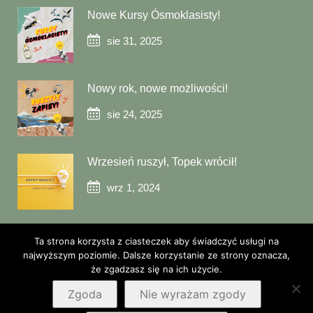
Nowe Kursy Ósmoklasisty!
sie 31, 2025
Nowy rok, nowe możliwości!
sie 24, 2025
Wrzesień ruszył, Topek wrócił!
wrz 1, 2024
Ta strona korzysta z ciasteczek aby świadczyć usługi na
najwyższym poziomie. Dalsze korzystanie ze strony oznacza,
że zgadzasz się na ich użycie.
© 2025 Little Top
Zgoda
Nie wyrażam zgody