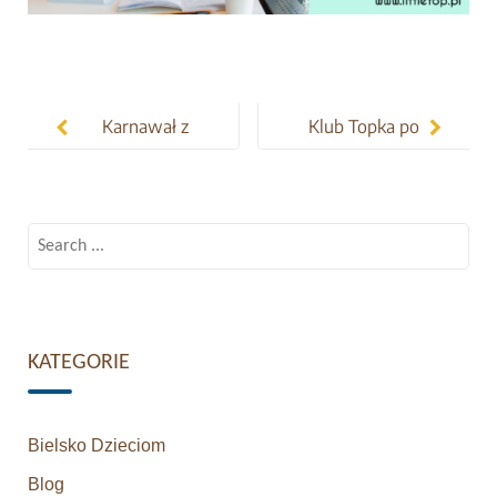
Post
navigation
Karnawał z
Klub Topka po
Topkiem
angielsku
Search
for:
KATEGORIE
Bielsko Dzieciom
Blog