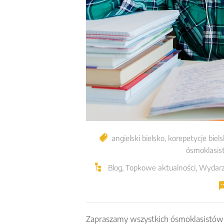
angielski bielsko
,
korepetycje biel
ósmoklasis
Blog
,
Topkowe aktualności
,
Wydarz
Zapraszamy wszystkich ósmoklasistów 