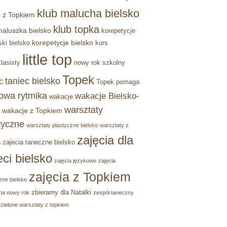
klub malucha bielsko
 z Topkiem
klub topka
maluszka bielsko
korepetycje
korepetycje bielsko
ski bielsko
kurs
little top
lasisty
nowy rok szkolny
Topek
taniec bielsko
c
Topek pomaga
owa rytmika
wakacje Bielsko-
wakacje
warsztaty
wakacje z Topkiem
tyczne
warsztaty plastyczne bielsko
warsztaty z
zajęcia dla
zajecia taneczne bielsko
m
eci bielsko
zajęcia językowe
zajęcia
zajęcia z Topkiem
zne bielsko
zbieramy dla Natalki
na nowy rok
zespół taneczny
zielone warsztaty z topkiem