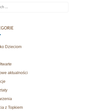
h
EGORIE
sko Dzieciom
Otwarte
owe aktualności
cje
taty
rzenia
cia z Topkiem