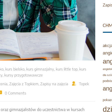
Zapis
CHM
akcj
angi
ang
sko
,
kurs bielsko
,
kurs gimnazjalny
,
kurs little top
,
kurs
angielsk
ty
,
kursy przygotowawcze
dla szó
podst
enia
,
Zajęcia z Topkiem
,
Zapisy na zajęcia
Topek
ang
0 Comments
pokaz
dz
oraz gimnazjalistów do uczestnictwa w kursach