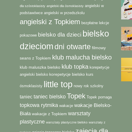
angielski w
dla szóstoklasisty
angielski dla ósmoklasisty
podstawówce
angielski w przedszkolu
angielski z Topkiem
bezpłatne lekcje
bielsko
bielsko dla dzieci
pokazowe
dzieciom
dni otwarte
filmowy
klub malucha bielsko
seans z Topkiem
klub topka
klub maluszka bielsko
korepetycje
korepetycje bielsko
angielski bielsko
kurs
little top
ósmoklasisty
nowy rok szkolny
Topek
taniec bielsko
taniec
Topek pomaga
topkowa rytmika
wakacje Bielsko-
wakacje
warsztaty
Biała
wakacje z Topkiem
plastyczne
warsztaty plastyczne bielsko
warsztaty z
zajęcia dla