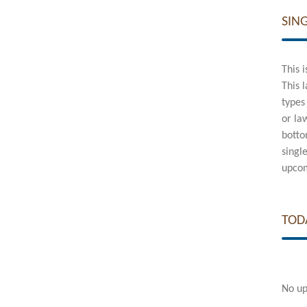
SIN
This 
This 
types
or la
botto
singl
upcom
TOD
No up