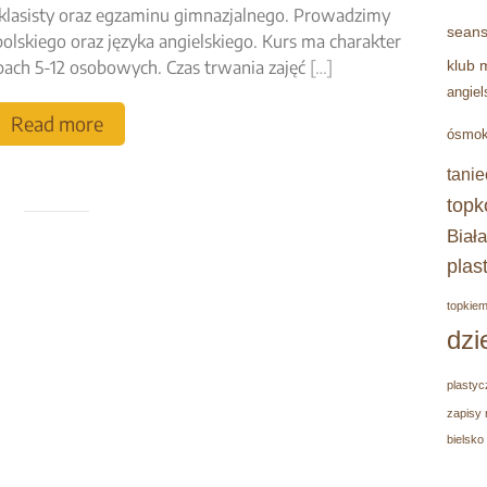
asisty oraz egzaminu gimnazjalnego. Prowadzimy
seans
lskiego oraz języka angielskiego. Kurs ma charakter
pach 5-12 osobowych. Czas trwania zajęć
[…]
klub 
angiel
Read more
ósmok
tanie
topk
Biała
plas
topkie
dzi
plastyc
zapisy 
bielsko