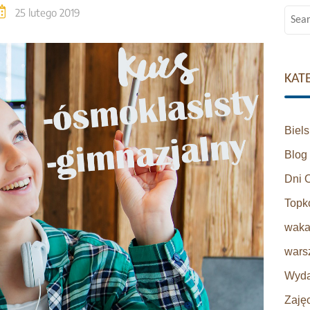
25 lutego 2019
Searc
for:
KAT
Biel
Blog
Dni 
Topk
waka
warsz
Wyda
Zaję