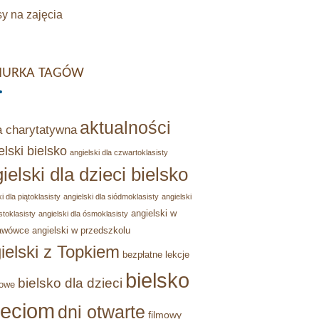
y na zajęcia
URKA TAGÓW
aktualności
a charytatywna
elski bielsko
angielski dla czwartoklasisty
ielski dla dzieci bielsko
i dla piątoklasisty
angielski dla siódmoklasisty
angielski
angielski w
stoklasisty
angielski dla ósmoklasisty
awówce
angielski w przedszkolu
ielski z Topkiem
bezpłatne lekcje
bielsko
bielsko dla dzieci
owe
ieciom
dni otwarte
filmowy