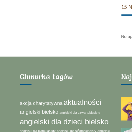
15 
No up
Chmurka tagów
Naj
aktualności
akcja charytatywna
angielski bielsko
angielski dla czwartoklasisty
angielski dla dzieci bielsko
angielski dla piątoklasisty
angielski dla siódmoklasisty
angielski